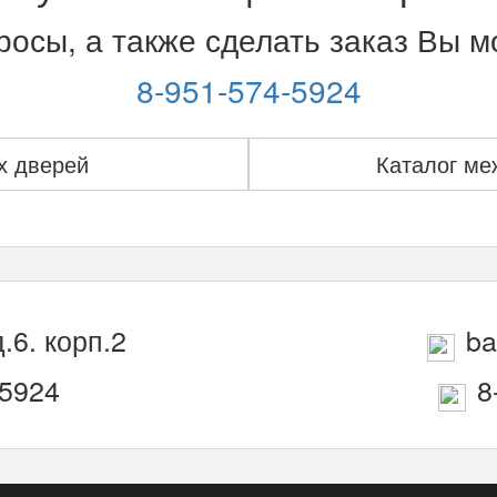
дуб
900*2000
осы, а также сделать заказ Вы 
мм
8-951-574-5924
х дверей
Каталог ме
.6. корп.2
ba
-5924
8