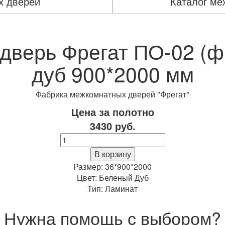
х дверей
Каталог ме
дверь Фрегат ПО-02 (ф
дуб 900*2000 мм
Фабрика межкомнатных дверей "Фрегат"
Цена за полотно
3430
руб.
Количество
Межкомнатная
В корзину
дверь
Размер: 36*900*2000
Фрегат
Цвет: Беленый Дуб
ПО-02
Тип: Ламинат
(ф)
Роса
Нужна помощь с выбором?
Беленый