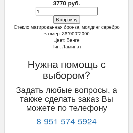
3770
руб.
Количество
Межкомнатная
В корзину
дверь
Стекло матированная бронза, молдинг серебро
Фрегат
Размер: 36*900*2000
ПО-
Цвет: Венге
М5
Тип: Ламинат
Венге
900*2000
Нужна помощь с
мм
выбором?
Задать любые вопросы, а
также сделать заказ Вы
можете по телефону
8-951-574-5924