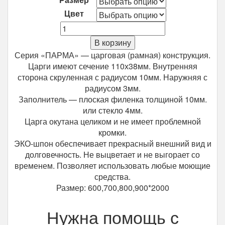
Цвет
Количество
Межкомнатная
В корзину
дверь
Серия «ПАРМА» — царговая (рамная) конструкция.
Optima
Царги имеют сечение 110х38мм. Внутренняя
Porte
сторона скруленная с радиусом 10мм. Наружняя с
Парма
радиусом 3мм.
407.12
Заполнитель — плоская филенка толщиной 10мм.
или стекло 4мм.
Царга окутана целиком и не имеет проблемной
кромки.
ЭКО-шпон обеспечивает прекрасный внешний вид и
долговечность. Не выцветает и не выгорает со
временем. Позволяет использовать любые моющие
средства.
Размер: 600,700,800,900*2000
Нужна помощь с