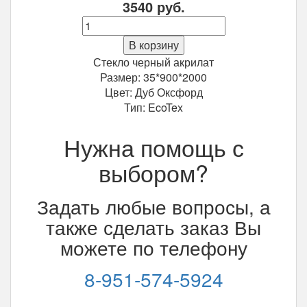
3540
руб.
Количество
Межкомнатная
В корзину
дверь
Стекло черный акрилат
Trend
Размер: 35*900*2000
Doors
Цвет: Дуб Оксфорд
Тренд
Тип: EcoTex
Т-1
Дуб
Нужна помощь с
оксфорд
900*2000
выбором?
мм
Задать любые вопросы, а
также сделать заказ Вы
можете по телефону
8-951-574-5924