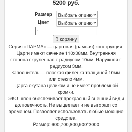
5200
руб.
Размер
Цвет
Количество
Межкомнатная
В корзину
дверь
Серия «ПАРМА» — царговая (рамная) конструкция.
Optima
Царги имеют сечение 110х38мм. Внутренняя
Porte
сторона скруленная с радиусом 10мм. Наружняя с
Парма
радиусом 3мм.
412.21
Заполнитель — плоская филенка толщиной 10мм.
или стекло 4мм.
Царга окутана целиком и не имеет проблемной
кромки.
ЭКО-шпон обеспечивает прекрасный внешний вид и
долговечность. Не выцветает и не выгорает со
временем. Позволяет использовать любые моющие
средства.
Размер: 600,700,800,900*2000