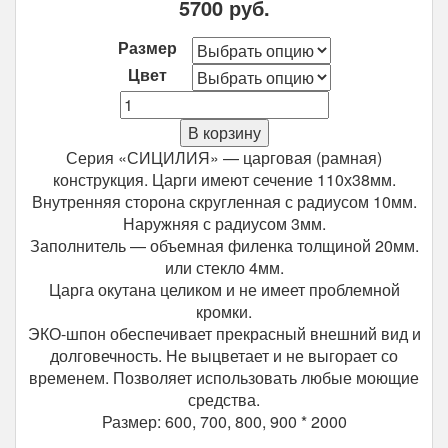
5700
руб.
Размер
Цвет
Количество
Межкомнатная
В корзину
дверь
Серия «СИЦИЛИЯ» — царговая (рамная)
Optima
конструкция. Царги имеют сечение 110х38мм.
Porte
Внутренняя сторона скругленная с радиусом 10мм.
Сицилия
Наружняя с радиусом 3мм.
701.1
Заполнитель — объемная филенка толщиной 20мм.
(глухая)
или стекло 4мм.
Царга окутана целиком и не имеет проблемной
кромки.
ЭКО-шпон обеспечивает прекрасный внешний вид и
долговечность. Не выцветает и не выгорает со
временем. Позволяет использовать любые моющие
средства.
Размер: 600, 700, 800, 900 * 2000