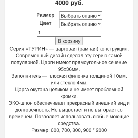
4000
руб.
Размер
Цвет
Количество
Межкомнатная
В корзину
дверь
Серия «ТУРИН» — царговая (рамная) конструкция.
Optima
Современный дизайн сделал эту серию самой
Porte
популярной. Царги имеют прямоугольное сечение
Турин
95х36мм.
520.221
Заполнитель — плоская филенка толщиной 10мм.
или стекло 4мм.
Царга окутана целиком и не имеет проблемной
кромки.
ЭКО-шпон обеспечивает прекрасный внешний вид и
долговечность. Не выцветает и не выгорает со
временем. Позволяет использовать любые моющие
средства.
Размер: 600, 700, 800, 900 * 2000