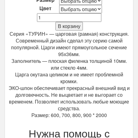
Цвет
Количество
Межкомнатная
В корзину
дверь
Серия «ТУРИН» — царговая (рамная) конструкция.
Optima
Современный дизайн сделал эту серию самой
Porte
популярной. Царги имеют прямоугольное сечение
Турин
95х36мм.
522.212
Заполнитель — плоская филенка толщиной 10мм.
или стекло 4мм.
Царга окутана целиком и не имеет проблемной
кромки.
ЭКО-шпон обеспечивает прекрасный внешний вид и
долговечность. Не выцветает и не выгорает со
временем. Позволяет использовать любые моющие
средства.
Размер: 600, 700, 800, 900 * 2000
Нужна помощь с