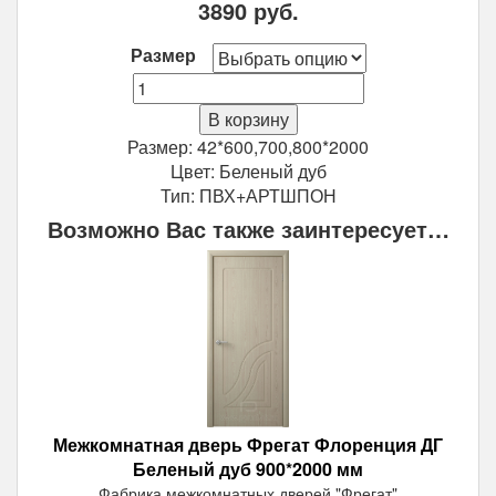
3890
руб.
Размер
Количество
Межкомнатная
В корзину
дверь
Размер: 42*600,700,800*2000
Фрегат
Цвет: Беленый дуб
Флоренция
Тип: ПВХ+АРТШПОН
ДГ
Возможно Вас также заинтересует…
Беленый
дуб
Межкомнатная дверь Фрегат Флоренция ДГ
Беленый дуб 900*2000 мм
Фабрика межкомнатных дверей "Фрегат"