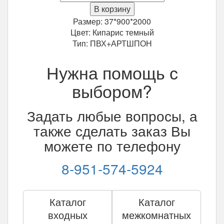
Межкомнатная
В корзину
дверь
Размер: 37*900*2000
Фрегат
Цвет: Кипарис темный
Прага
Тип: ПВХ+АРТШПОН
ДО
Кипарис
Нужна помощь с
темный
900*2000
выбором?
мм
Задать любые вопросы, а
также сделать заказ Вы
можете по телефону
8-951-574-5924
Каталог
Каталог
входных
межкомнатных