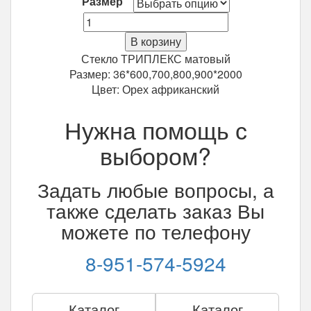
Размер
Количество
Межкомнатная
В корзину
дверь
Стекло ТРИПЛЕКС матовый
Ладора
Размер: 36*600,700,800,900*2000
3/1
Цвет: Орех африканский
Орех
африканский
Нужна помощь с
выбором?
Задать любые вопросы, а
также сделать заказ Вы
можете по телефону
8-951-574-5924
Каталог
Каталог