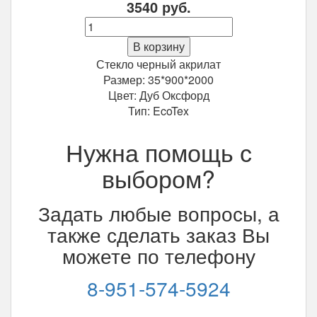
3540
руб.
Количество
Межкомнатная
В корзину
дверь
Стекло черный акрилат
Trend
Размер: 35*900*2000
Doors
Цвет: Дуб Оксфорд
Тренд
Тип: EcoTex
Т-1
Дуб
Нужна помощь с
оксфорд
900*2000
выбором?
мм
Задать любые вопросы, а
также сделать заказ Вы
можете по телефону
8-951-574-5924