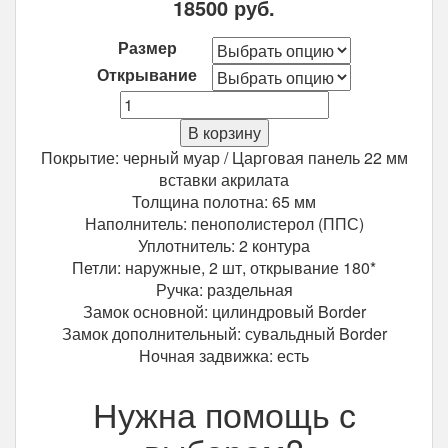
18500
руб.
Размер
Открывание
Количество
Входная
В корзину
дверь
Покрытие: черный муар / Царговая панель 22 мм
Гарда
вставки акрилата
муар
Толщина полотна: 65 мм
Лиственница
Наполнитель: пенополистерол (ППС)
мокко
Уплотнитель: 2 контура
Царга
Петли: наружные, 2 шт, открывание 180*
Ручка: раздельная
Замок основной: цилиндровый Border
Замок дополнительный: сувальдный Border
Ночная задвижка: есть
Нужна помощь с