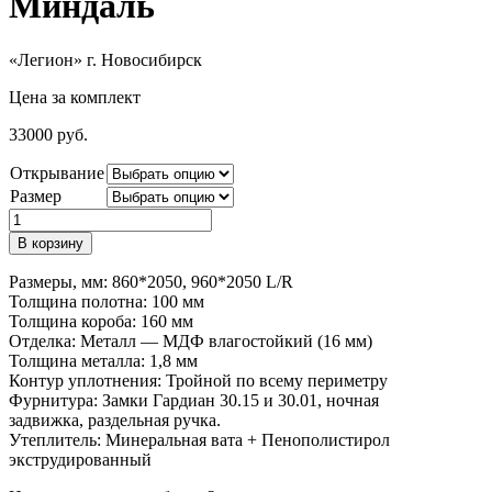
Миндаль
«Легион» г. Новосибирск
Цена за комплект
33000
руб.
Открывание
Размер
Количество
Входная
В корзину
дверь
Легион
Размеры, мм: 860*2050, 960*2050 L/R
T-
Толщина полотна: 100 мм
2
Толщина короба: 160 мм
с
Отделка: Металл — МДФ влагостойкий (16 мм)
терморазрывом
Толщина металла: 1,8 мм
Медь
Контур уплотнения: Тройной по всему периметру
/
Фурнитура: Замки Гардиан 30.15 и 30.01, ночная
Миндаль
задвижка, раздельная ручка.
Утеплитель: Минеральная вата + Пенополистирол
экструдированный