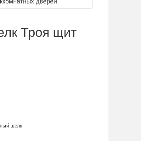
жкомнатных дверей
елк Троя щит
рный шелк