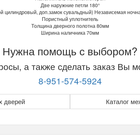
шелк
Две наружние петли 180°
Троя
цилиндровый, доп.замок сувальдный) Независемая ночн
щит
Пористный уплотнитель
(Беленый
Толщина дверного полотна 80мм
дуб)
Ширина наличника 70мм
Нужна помощь с выбором?
осы, а также сделать заказ Вы 
8-951-574-5924
х дверей
Каталог ме