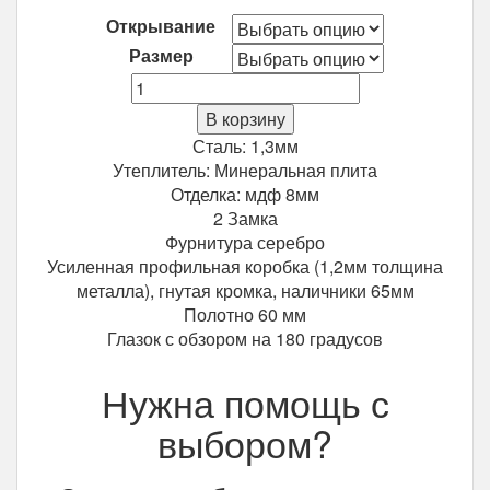
Открывание
Размер
Количество
Входная
В корзину
дверь
Сталь: 1,3мм
Хит
Утеплитель: Минеральная плита
9
Отделка: мдф 8мм
шелк
2 Замка
/
Фурнитура серебро
венге
Усиленная профильная коробка (1,2мм толщина
металла), гнутая кромка, наличники 65мм
Полотно 60 мм
Глазок с обзором на 180 градусов
Нужна помощь с
выбором?