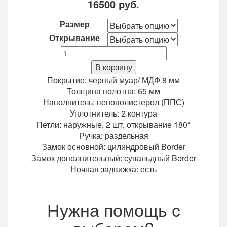
16500
руб.
Размер
Открывание
Количество
Входная
В корзину
дверь
Покрытие: черный муар/ МДФ 8 мм
Гарда
Толщина полотна: 65 мм
муар
Наполнитель: пенополистерол (ППС)
8
Уплотнитель: 2 контура
мм
Петли: наружные, 2 шт, открывание 180*
Венге
Ручка: раздельная
Замок основной: цилиндровый Border
Замок дополнительный: сувальдный Border
Ночная задвижка: есть
Нужна помощь с