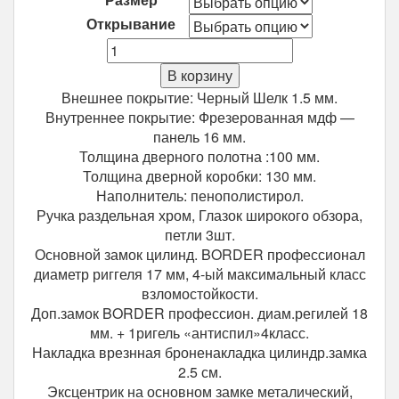
Открывание
Количество
Входная
В корзину
дверь
Внешнее покрытие: Черный Шелк 1.5 мм.
Троя
Внутреннее покрытие: Фрезерованная мдф —
10
панель 16 мм.
см
Толщина дверного полотна :100 мм.
Черный
Толщина дверной коробки: 130 мм.
шелк
Наполнитель: пенополистирол.
Белый
Ручка раздельная хром, Глазок широкого обзора,
ясень
петли 3шт.
Основной замок цилинд. BORDER профессионал
диаметр риггеля 17 мм, 4-ый максимальный класс
взломостойкости.
Доп.замок BORDER профессион. диам.регилей 18
мм. + 1ригель «антиспил»4класс.
Накладка врезнная броненакладка цилиндр.замка
2.5 см.
Эксцентрик на основном замке металический,