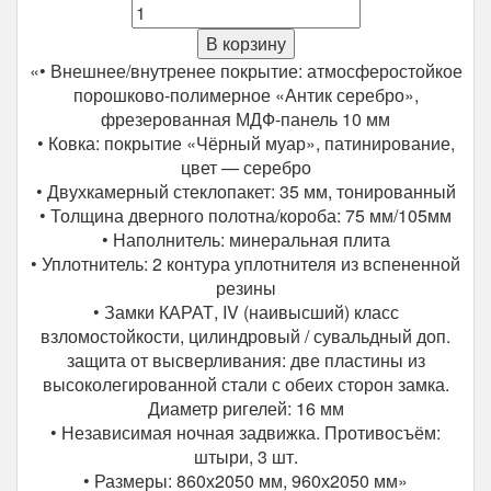
Количество
Входная
В корзину
дверь
«• Внешнее/внутренее покрытие: атмосферостойкое
ВЕНЕЦИЯ
порошково-полимерное «Антик серебро»,
Серебро
фрезерованная МДФ-панель 10 мм
• Ковка: покрытие «Чёрный муар», патинирование,
цвет — серебро
• Двухкамерный стеклопакет: 35 мм, тонированный
• Толщина дверного полотна/короба: 75 мм/105мм
• Наполнитель: минеральная плита
• Уплотнитель: 2 контура уплотнителя из вспененной
резины
• Замки КАРАТ, IV (наивысший) класс
взломостойкости, цилиндровый / сувальдный доп.
защита от высверливания: две пластины из
высоколегированной стали с обеих сторон замка.
Диаметр ригелей: 16 мм
• Независимая ночная задвижка. Противосъём:
штыри, 3 шт.
• Размеры: 860х2050 мм, 960х2050 мм»