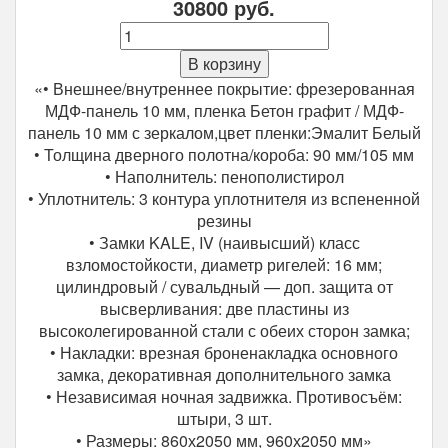
30800
руб.
Количество
Входные
В корзину
двери
«• Внешнее/внутреннее покрытие: фрезерованная
Феникс
МДФ-панель 10 мм, пленка Бетон графит / МДФ-
Зеркало
панель 10 мм с зеркалом,цвет пленки:Эмалит Белый
Эмалит
• Толщина дверного полотна/короба: 90 мм/105 мм
белый
• Наполнитель: пенополистирол
• Уплотнитель: 3 контура уплотнителя из вспененной
резины
• Замки KALE, IV (наивысший) класс
взломостойкости, диаметр ригелей: 16 мм;
цилиндровый / сувальдный — доп. защита от
высверливания: две пластины из
высоколегированной стали с обеих сторон замка;
• Накладки: врезная броненакладка основного
замка, декоративная дополнительного замка
• Независимая ночная задвижка. Противосъём:
штыри, 3 шт.
• Размеры: 860х2050 мм, 960х2050 мм»