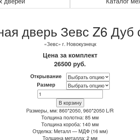
х дверей
Каталог ме
ная дверь Зевс Z6 Дуб 
«Зевс» г. Новокузнецк
Цена за комплект
26500
руб.
Открывание
Размер
Количество
Входная
В корзину
дверь
Размеры, мм: 860*2050, 960*2050 L/R
Зевс
Толщина полотна: 85 мм
Z6
Толщина короба: 140 мм
Дуб
Отделка: Металл — МДФ (16 мм)
седой
Толщина металла: 2 мм