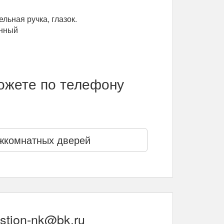
льная ручка, глазок.
анный
можете по телефону
жкомнатных дверей
stion-nk@bk.ru